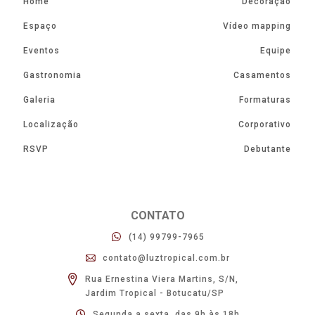
Home
Decoração
Espaço
Vídeo mapping
Eventos
Equipe
Gastronomia
Casamentos
Galeria
Formaturas
Localização
Corporativo
RSVP
Debutante
CONTATO
(14) 99799-7965
contato@luztropical.com.br
Rua Ernestina Viera Martins, S/N,
Jardim Tropical - Botucatu/SP
Segunda a sexta, das 9h às 18h